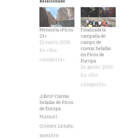
(Se
(Se
Relacionado
abre
abre
en
en
una
una
ventana
ventana
nueva)
nueva)
Memoria «Picos
Finalizada la
23»
campaña de
22 enero, 2024
campo de
cuevas heladas
En «Sin
en Picos de
categoría»
Europa
26 agosto, 2020
En «Sin
categoría»
¡Libro! Cuevas
heladas de Picos
de Europa
Manuel
Gómez Lende,
nuestro