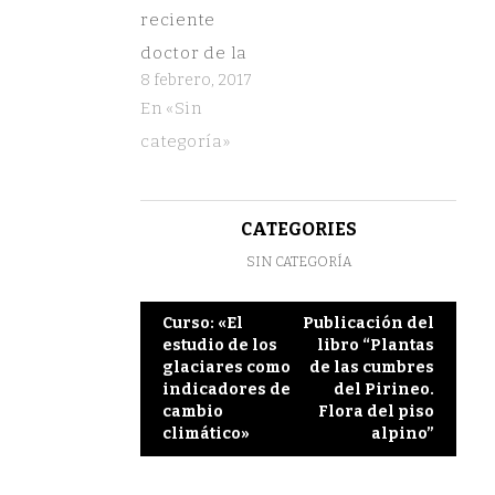
reciente
doctor de la
8 febrero, 2017
UVa, publica
En «Sin
el
categoría»
impresionante
libro sobre
las
CATEGORIES
maravillosas
SIN CATEGORÍA
cuevas
heladas de
Post
Curso: «El
Publicación del
estudio de los
libro “Plantas
Picos de
navigation
glaciares como
de las cumbres
Europa
indicadores de
del Pirineo.
cambio
Flora del piso
climático»
alpino”