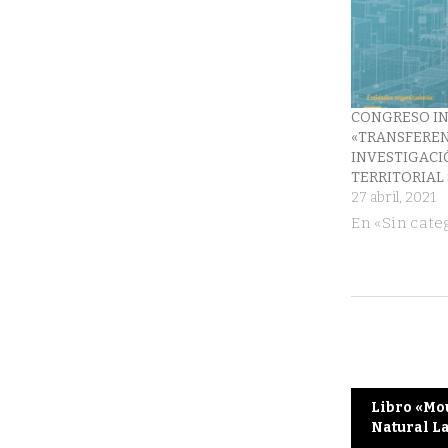
CONGRESO I
«TRANSFEREN
INVESTIGACI
TERRITORIAL
27 abril, 2021
En «Sin cate
Post
Libro «Mo
Natural L