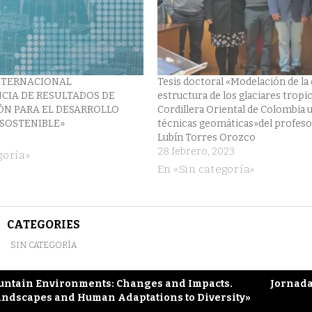
NTERNACIONAL
Tesis doctoral «Modelación de la
CIA DE RESULTADOS DE
estructura de los glaciares tropic
ÓN PARA EL DESARROLLO
Cordillera Oriental de Colombia 
 SOSTENIBLE»
técnicas geomáticas»del profesor
Lubín Torres Orozco
28 febrero, 2023
goría»
En «Sin categoría»
CATEGORIES
SIN CATEGORÍA
untain Environments: Changes and Impacts.
Jornada
andscapes and Human Adaptations to Diversity»