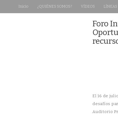
Inicio
¿QUIÉNES SOMOS?
VÍDEOS
LÍNEAS
Skip
Foro I
to
content
Oportu
recurso
El 16 de jul
desafíos par
Auditorio Pr