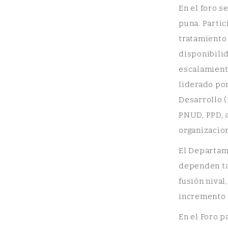
En el foro s
puna. Partic
tratamiento 
disponibilid
escalamient
GIR-PANGEA:
liderado po
Patrimonio
Desarrollo (
Natural y
PNUD, PPD, a
Geografía
organizacion
Aplicada
El Departam
dependen tan
fusión nival
GIR-PANGEA: Patrimonio Natural y
Geografía Aplicada
incremento e
En el Foro p