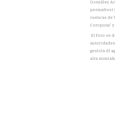
González Am
permafrost y
cuencas de T
Coropuna” y 
El Foro se d
autoridades 
gestión dl a
alta montaña