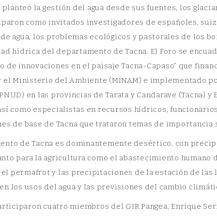
e planteó la gestión del agua desde sus fuentes, los glac
iparon como invitados investigadores de españoles, suizo
de agua, los problemas ecológicos y pastorales de los bof
ad hídrica del departamento de Tacna. El Foro se encuadra
o de innovaciones en el paisaje Tacna-Capaso” que finan
r el Ministerio del Ambiente (MINAM) e implementado por
PNUD) en las provincias de Tarata y Candarave (Tacna) y 
sí como especialistas en recursos hídricos, funcionario
es de base de Tacna que trataron temas de importancia s
ento de Tacna es dominantemente desértico, con precipi
to para la agricultura como el abastecimiento humano de
, el permafrot y las precipitaciones de la estación de la
n los usos del agua y las previsiones del cambio climáti
articiparon cuatro miembros del GIR Pangea, Enrique Ser