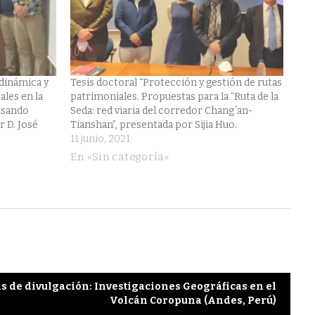
 dinámica y
Tesis doctoral “Protección y gestión de rutas
ales en la
patrimoniales. Propuestas para la “Ruta de la
usando
Seda: red viaria del corredor Chang´an-
 D. José
Tianshan”, presentada por Sijia Huo.
11 junio, 2021
En «Sin categoría»
s de divulgación: Investigaciones Geográficas en el
Volcán Coropuna (Andes, Perú)