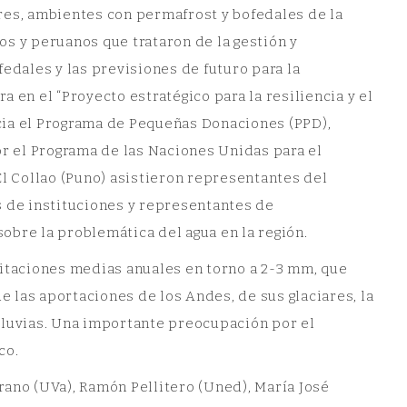
iares, ambientes con permafrost y bofedales de la
s y peruanos que trataron de la gestión y
edales y las previsiones de futuro para la
 en el “Proyecto estratégico para la resiliencia y el
cia el Programa de Pequeñas Donaciones (PPD),
 el Programa de las Naciones Unidas para el
El Collao (Puno) asistieron representantes del
s de instituciones y representantes de
obre la problemática del agua en la región.
taciones medias anuales en torno a 2-3 mm, que
 las aportaciones de los Andes, de sus glaciares, la
s lluvias. Una importante preocupación por el
co.
rano (UVa), Ramón Pellitero (Uned), María José