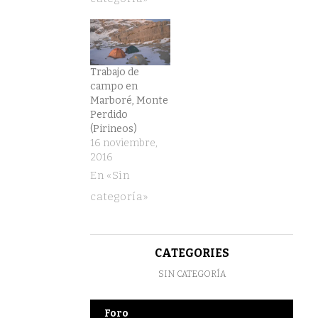
investigaciones
realizadas
durante el
Trabajo de
último
campo en
quinquenio
Marboré, Monte
Perdido
con la lectura
(Pirineos)
de dos tesis
16 noviembre,
2016
doctorales
En «Sin
leídas por
categoría»
miembros del
GIR. Este año
han alcanzado
CATEGORIES
el grado de
SIN CATEGORÍA
doctor Ibai
Rico en la UPV
Foro