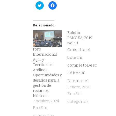
Haz
Haz
clic
clic
para
para
compartir
compartir
en
en
Twitter
Facebook
(Se
(Se
Relacionado
abre
abre
en
en
Boletín
una
una
PANGEA, 2019
ventana
ventana
nueva)
nueva)
(vol.9)
Foro
Consulta el
Internacional
boletín
Agua y
Territorios
completoDescarga
Andinos.
Editorial
Oportunidades y
desafíos para la
Durante el
gestión de
1 enero, 2020
año 2019 el
recursos
En «Sin
hídricos.
GIR Pangea ha
7 octubre, 2024
categoría»
recogido los
En «Sin
frutos de las
categoría»