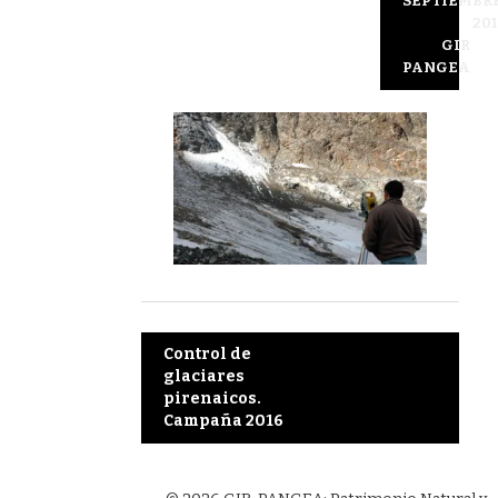
SEPTIEMBRE
201
GIR
PANGEA
Post
Control de
glaciares
navigation
pirenaicos.
Campaña 2016