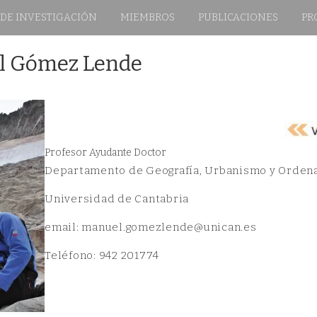
 DE INVESTIGACIÓN
MIEMBROS
PUBLICACIONES
PR
l Gómez Lende
Profesor Ayudante Doctor
Departamento de Geografía, Urbanismo y Ordena
Universidad de Cantabria
email: manuel.gomezlende@unican.es
Teléfono: 942 201774