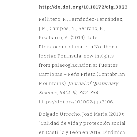
http://dx.doi.org/10.18172/cig.
3823
Pellitero, R., Fernández-Fernández,
J.M., Campos, N., Serrano, E.,
Pisabarro, A. (2019). Late
Pleistocene climate in Northern
Iberian Peninsula: new insights
from palaeoglaciation at Fuentes
Carrionas – Peña Prieta (Cantabrian
Mountains).
Journal of Quaternary
Science, 34(4-5), 342-354
.
htt
ps://doi.org/10.1002/jqs.3106.
Delgado Urrecho, José María (2019):
“Calidad de vida y protección social
en Castilla y León en 2018. Dinámica