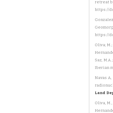
retreat 
https://
Gonzalez-
Geomorph
GIR-PANGEA:
https://
Patrimonio
Oliva; M.
Natural y
Hernandez
Saz, M.A.
Geografía
Iberian 
Aplicada
Navas A, 
radionucl
GIR-PANGEA: Patrimonio Natural y
Land De
Geografía Aplicada
Oliva, M.,
Hernandez,