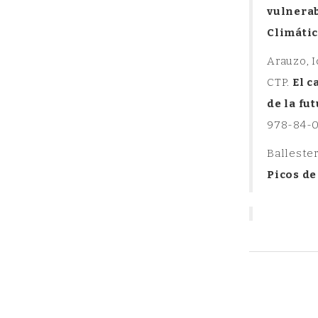
vulnerab
Climátic
Arauzo, I
CTP.
El c
de la fu
978-84-0
Ballester
Picos de