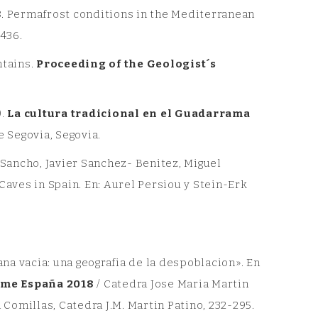
2018. Permafrost conditions in the Mediterranean
-436.
ntains.
Proceeding of the Geologist´s
).
La cultura tradicional en el Guadarrama
e Segovia, Segovia.
ancho, Javier Sanchez- Benitez, Miguel
Caves in Spain. En: Aurel Persiou y Stein-Erk
ana vacia: una geografia de la despoblacion». En
rme España 2018
/ Catedra Jose Maria Martin
 Comillas, Catedra J.M. Martin Patino, 232-295.