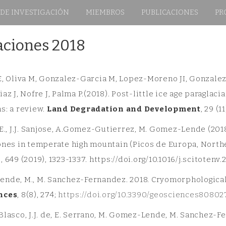
 DE INVESTIGACIÓN
MIEMBROS
PUBLICACIONES
PR
aciones 2018
E, Oliva M, Gonzalez-Garcia M, Lopez-Moreno JI, Gonzale
az J, Nofre J, Palma P.(2018). Post-little ice age paraglac
s: a review.
Land Degradation and Development
, 29 (
 E., J.J. Sanjose, A.Gomez-Gutierrez, M. Gomez-Lende (2
ones in temperate high mountain (Picos de Europa, North
 649 (2019), 1323-1337. https://doi.org/10.1016/j.scitotenv.
nde, M., M. Sanchez-Fernandez. 2018. Cryomorphological t
nces
, 8(8), 274;
https://doi.org/10.3390/geosciences80802
lasco, J.J. de, E. Serrano, M. Gomez-Lende, M. Sanchez-F