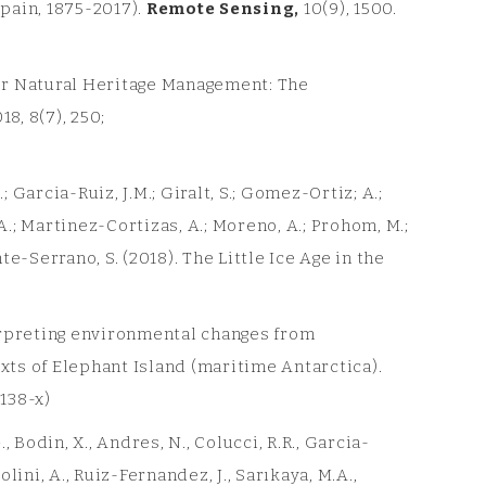
pain, 1875-2017).
Remote Sensing,
10(9), 1500.
for Natural Heritage Management: The
18, 8(7), 250;
; Garcia-Ruiz, J.M.; Giralt, S.; Gomez-Ortiz; A.;
A.; Martinez-Cortizas, A.; Moreno, A.; Prohom, M.;
ente-Serrano, S. (2018). The Little Ice Age in the
terpreting environmental changes from
xts of Elephant Island (maritime Antarctica).
138-x)
., Bodin, X., Andres, N., Colucci, R.R., Garcia-
bolini, A., Ruiz-Fernandez, J., Sarıkaya, M.A.,