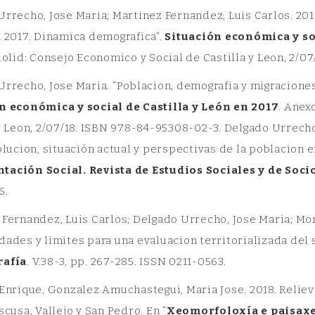
rrecho, Jose Maria; Martinez Fernandez, Luis Carlos. 2018
n 2017. Dinamica demografica”.
Situación económica y soc
dolid: Consejo Economico y Social de Castilla y Leon, 2/0
rrecho, Jose Maria. “Poblacion, demografia y migraciones
n económica y social de Castilla y León en 2017
. Anex
y Leon, 2/07/18. ISBN 978-84-95308-02-3. Delgado Urrecho
olucion, situación actual y perspectivas de la poblacion
ación Social. Revista de Estudios Sociales y de Soci
6.
 Fernandez, Luis Carlos; Delgado Urrecho, Jose Maria; M
ades y limites para una evaluacion territorializada del 
rafía
. V.38-3, pp. 267-285. ISSN 0211-0563.
 Enrique, Gonzalez Amuchastegui, Maria Jose. 2018. Relie
scusa, Vallejo y San Pedro. En “
Xeomorfoloxía e paisaxe