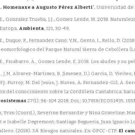
o. Homenaxe a Augusto Pérez Alberti
”, Universidad de
E., Gonzalez Trueba, J.J., Gomez Lende, M. 2018. Naturalez
 Europa.
Ambienta
, 121, 30-49.
E., Duque, P., Fernandez Cano, V.N., Gento, I., Rello, D. (2
eomorfologico del Parque Natural Sierra de Cebollera (La
E., Pisabarro, A., Gomez Lende, E. 2018. Los aludes y su 
., J.M. Alvarez-Martinez, B. Jimenez, D.l Garcia, D. Vieites, 
F.J. Purroy, M. Del Jesus, J. Naves, A. Fernandez-Gil, A. Serd
ion del conocimiento sobre la Cordillera Cantabrica: hac
cosistemas
27(1): 96-104 2018. Doi.: 10.7818/ECOS.1435. I
, Yvan (Coord.), Severine Bernardie y Nina Graveline; Mar
 e Isabelle Degremont; Santiago Begueria, Juan Ignacio L
llero. (2018). 3.4. Riesgos naturales. En: OPCC-CTP.
El cam