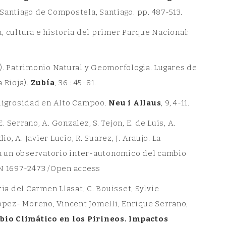
 Santiago de Compostela, Santiago. pp. 487-513.
a, cultura e historia del primer Parque Nacional:
018). Patrimonio Natural y Geomorfologia. Lugares de
 Rioja).
Zubía
, 36 : 45-81.
peligrosidad en Alto Campoo.
Neu i Allaus
, 9, 4-11.
E. Serrano, A. Gonzalez, S. Tejon, E. de Luis, A.
io, A. Javier Lucio, R. Suarez, J. Araujo. La
ia un observatorio inter-autonomico del cambio
SSN 1697-2473 /Open access
ia del Carmen Llasat; C. Bouisset, Sylvie
opez- Moreno, Vincent Jomelli, Enrique Serrano,
bio Climático en los Pirineos. Impactos