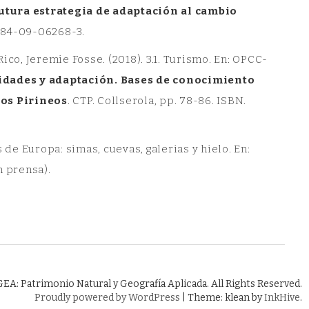
utura estrategia de adaptación al cambio
78-84-09-06268-3.
Rico, Jeremie Fosse. (2018). 3.1. Turismo. En: OPCC-
lidades y adaptación. Bases de conocimiento
los Pirineos
. CTP. Collserola, pp. 78-86. ISBN.
de Europa: simas, cuevas, galerias y hielo. En:
n prensa).
A: Patrimonio Natural y Geografía Aplicada. All Rights Reserved.
Proudly powered by WordPress
|
Theme: klean by
InkHive
.