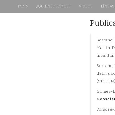
Inicio
¿QUIÉNES SOMOS?
VÍDEOS
LÍNEAS
Skip
Public
to
content
Serrano 
Martin-Di
mountain
Serrano,
debris c
(STOTEN),
Gomez-Le
Geoscie
Sanjose-B