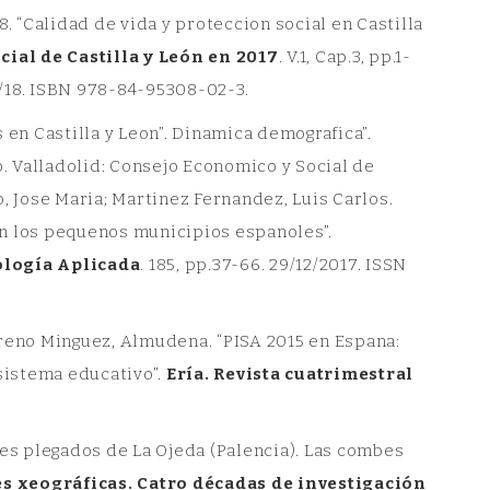
. “Calidad de vida y proteccion social en Castilla
ial de Castilla y León en 2017
. V.1, Cap.3, pp.1-
7/18. ISBN 978-84-95308-02-3.
 en Castilla y Leon”. Dinamica demografica”.
o. Valladolid: Consejo Economico y Social de
, Jose Maria; Martinez Fernandez, Luis Carlos.
 en los pequenos municipios espanoles”.
ología Aplicada
. 185, pp.37-66. 29/12/2017. ISSN
oreno Minguez, Almudena. “PISA 2015 en Espana:
sistema educativo”.
Ería. Revista cuatrimestral
ves plegados de La Ojeda (Palencia). Las combes
s xeográficas. Catro décadas de investigación