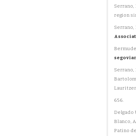
Serrano, 
region si
Serrano,
Associa
Bermudez,
segovian
Serrano,
Bartolome
Lauritzen
656.
Delgado U
Blanco, A
Patino de