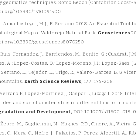
by geomatics techniques: Somo Beach (Cantabrian Coast-S
doi.org/10.3390/rs10091500
Amuchastegui, M.J., E. Serrano. 2018. An Essential Tool 
ological Map of Valderejo Natural Park.
Geosciences
20
doi.org/10.3390/geosciences8070250
; Ruiz-Fernandez, J.; Barriendos, M.; Benito, G.; Cuadrat, J.M.
, A.; Lopez-Costas, O.; Lopez-Moreno, J.I.; Lopez-Saez, J.
; Serrano, E.; Tejedor, E., Trigo, R., Valero-Garces, B. & Vic
mountains.
Earth Science Reviews
, 177: 175-208.
Serrano E, Lopez-Martinez J, Gaspar L, Lizaga I. 2018. In
ides and soil characteristics in different landform conte
gradation and Development,
DOI: 10.1007/s11600-018-0
 Žebre, M., Guglielmin, M., Hughes, P.D., Cinere, A., Vieira, G
 C., Mora, C., Nofre, J., Palacios, P., Perez-Albertil, A., Ri