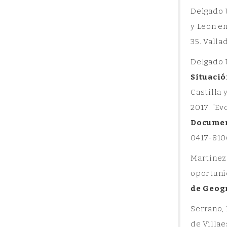
Delgado U
y Leon e
35. Valla
Delgado U
Situació
Castilla 
2017. “Ev
Document
0417-810
Martinez
oportunid
de Geog
Serrano,
de Villae