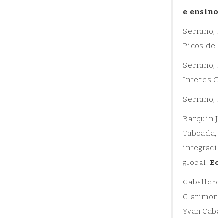
e ensin
Serrano, 
Picos de
Serrano, 
Interes G
Serrano, 
Barquin J
Taboada, 
integrac
global.
E
Caballero
Clarimont
Yvan Caba