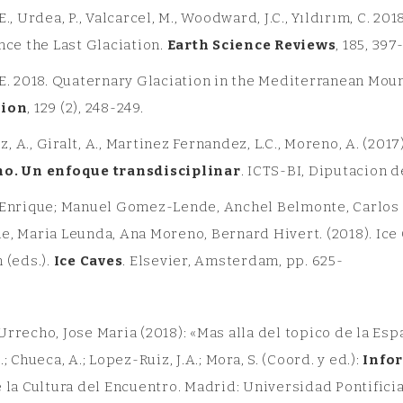
E., Urdea, P., Valcarcel, M., Woodward, J.C., Yıldırım, C. 
nce the Last Glaciation.
Earth Science Reviews
, 185, 397
 E. 2018. Quaternary Glaciation in the Mediterranean Mou
tion
, 129 (2), 248-249.
 A., Giralt, A., Martinez Fernandez, L.C., Moreno, A. (2017
o. Un enfoque transdisciplinar
. ICTS-BI, Diputacion d
 Enrique; Manuel Gomez-Lende, Anchel Belmonte, Carlos S
, Maria Leunda, Ana Moreno, Bernard Hivert. (2018). Ice 
 (eds.).
Ice Caves
. Elsevier, Amsterdam, pp. 625-
rrecho, Jose Maria (2018): «Mas alla del topico de la Esp
.; Chueca, A.; Lopez-Ruiz, J.A.; Mora, S. (Coord. y ed.):
Info
 la Cultura del Encuentro. Madrid: Universidad Pontificia