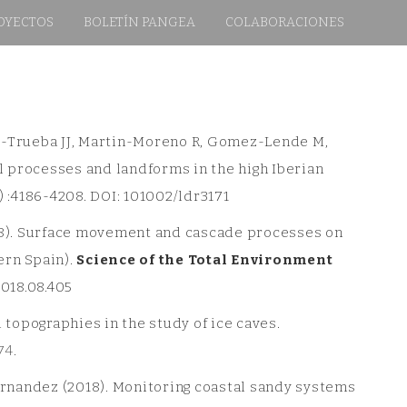
OYECTOS
BOLETÍN PANGEA
COLABORACIONES
z-Trueba JJ, Martin-Moreno R, Gomez-Lende M,
ial processes and landforms in the high Iberian
11) :4186-4208. DOI: 101002/ldr3171
018). Surface movement and cascade processes on
ern Spain).
Science of the Total Environment
2018.08.405
opographies in the study of ice caves.
74
.
ernandez (2018). Monitoring coastal sandy systems