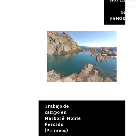
NOVIEMBRE
201
GIR
PANGEA
Post
Trabajo de
campo en
navigation
Marboré, Monte
Perdido
(Pirineos)