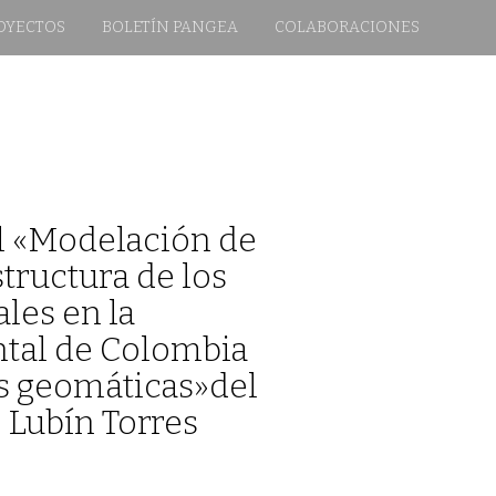
OYECTOS
BOLETÍN PANGEA
COLABORACIONES
al «Modelación de
structura de los
ales en la
ntal de Colombia
s geomáticas»del
é Lubín Torres