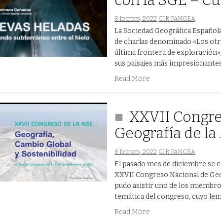
con la SGE – Cu
8 febrero, 2022
GIR PANGEA
La Sociedad Geográfica Española
de charlas denominado «Los otros
última frontera de exploración»,
sus paisajes más impresionantes
Read More
XXVII Congre
Geografía de l
8 febrero, 2022
GIR PANGEA
El pasado mes de diciembre se ce
XXVII Congreso Nacional de Geog
pudo asistir uno de los miembros
temática del congreso, cuyo lema
Read More