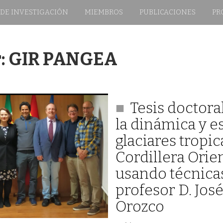
 DE INVESTIGACIÓN
MIEMBROS
PUBLICACIONES
PR
:
GIR PANGEA
Tesis doctor
la dinámica y e
glaciares tropic
Cordillera Orie
usando técnica
profesor D. Jos
Orozco