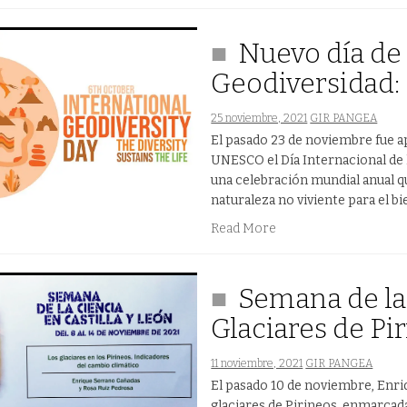
Nuevo día de 
Geodiversidad: 
25 noviembre, 2021
GIR PANGEA
El pasado 23 de noviembre fue ap
UNESCO el Día Internacional de l
una celebración mundial anual qu
naturaleza no viviente para el bie
Read More
Semana de la 
Glaciares de Pi
11 noviembre, 2021
GIR PANGEA
El pasado 10 de noviembre, Enri
glaciares de Pirineos, enmarcada 