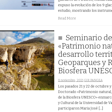
expuso la evolución de los 9 gla
estudio, mostrando los instrumen
Read More
Seminario d
«Patrimonio nat
desarrollo territ
Geoparques y R
Biosfera UNES
11 noviembre, 2021
GIR PANGEA
Los pasados 21 y 22 de octubre 
Doctorado «Patrimonio natural, c
de la Biosfera UNESCO» enmarc
y Cultural de la Universidad de 
participaron Maria José […]