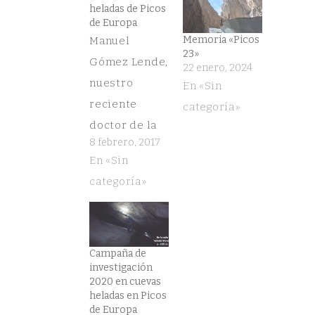
una
una
heladas de Picos
ventana
ventana
nueva)
nueva)
de Europa
Memoria «Picos
Manuel
23»
Gómez Lende,
22 enero, 2024
nuestro
En «Sin
reciente
categoría»
doctor de la
8 febrero, 2017
UVa, publica
En «Sin
el
categoría»
impresionante
libro sobre
las
maravillosas
Campaña de
investigación
cuevas
2020 en cuevas
heladas de
heladas en Picos
de Europa
Picos de