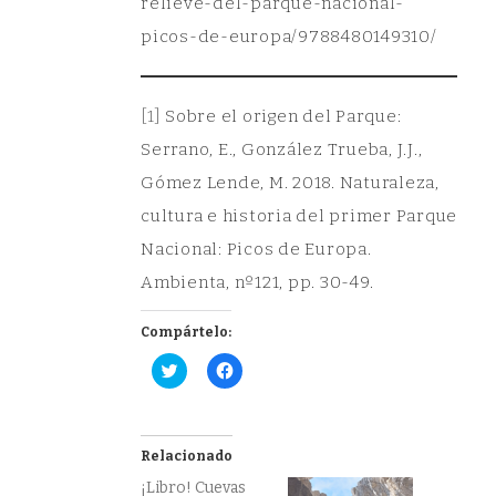
relieve-del-parque-nacional-
picos-de-europa/9788480149310/
[1]
Sobre el origen del Parque:
Serrano, E., González Trueba, J.J.,
Gómez Lende, M. 2018. Naturaleza,
cultura e historia del primer Parque
Nacional: Picos de Europa.
Ambienta, nº121, pp. 30-49.
Compártelo:
Haz
Haz
clic
clic
para
para
compartir
compartir
en
en
Twitter
Facebook
(Se
(Se
Relacionado
abre
abre
en
en
¡Libro! Cuevas