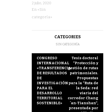
2 julio, 2020
Europa
En «Sin
categoría»
CATEGORIES
SIN CATEGORÍA
Post
CONGRESO
Tesis doctoral
INTERNACIONAL
“Protección y
navigation
«TRANSFERENCIA
gestión de rutas
DE RESULTADOS
patrimoniales.
DE
Propuestas
INVESTIGACIÓN
para la “Ruta de
PARA EL
la Seda: red
DESARROLLO
viaria del
TERRITORIAL
corredor Chang
SOSTENIBLE»
´an-Tianshan”,
presentada por