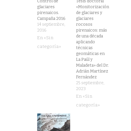
Control de
Tesis doctoral
glaciares
«Monitorización
pirenaicos.
de glaciares y
Campaña 2016
glaciares
14 septiembre,
rocosos
2016
pirenaicos: más
de una década
En «Sin
aplicando
categoría»
técnicas
geomáticas en
La Paúl y
Maladeta» del Dr.
Adrián Martínez
Fernández
25 septiembre,
2023
En «Sin
categoría»