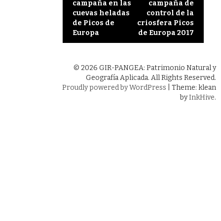
campaña en las
campaña de
navigation
cuevas heladas
control de la
de Picos de
criosfera Picos
Europa
de Europa 2017
© 2026 GIR-PANGEA: Patrimonio Natural y
Geografía Aplicada. All Rights Reserved.
Proudly powered by WordPress
|
Theme: klean
by
InkHive
.