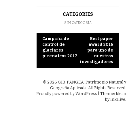
CATEGORIES
SIN CATEGORÍA
Post
Campaña de
Best paper
control de
award 2016
navigation
glaciares
para uno de
pirenaicos 2017
nuestros
investigadores
© 2026 GIR-PANGEA: Patrimonio Natural y
Geografía Aplicada. All Rights Reserved.
Proudly powered by WordPress
|
Theme: klean
by
InkHive
.